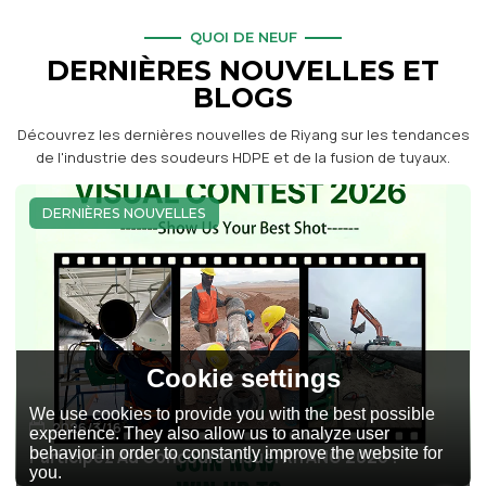
QUOI DE NEUF
DERNIÈRES NOUVELLES ET
BLOGS
Découvrez les dernières nouvelles de Riyang sur les tendances
de l'industrie des soudeurs HDPE et de la fusion de tuyaux.
DERNIÈRES NOUVELLES
Cookie settings
We use cookies to provide you with the best possible
2026/3/16
experience. They also allow us to analyze user
behavior in order to constantly improve the website for
Participez Au Concours Visuel RIYANG 2026 !
you.