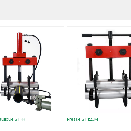
aulique ST-H
Presse ST125M