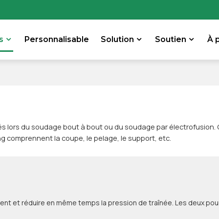
s
Personnalisable
Solution
Soutien
À 
ors du soudage bout à bout ou du soudage par électrofusion. C'e
ng comprennent la coupe, le pelage, le support, etc.
nement et réduire en même temps la pression de traînée. Les deux pou