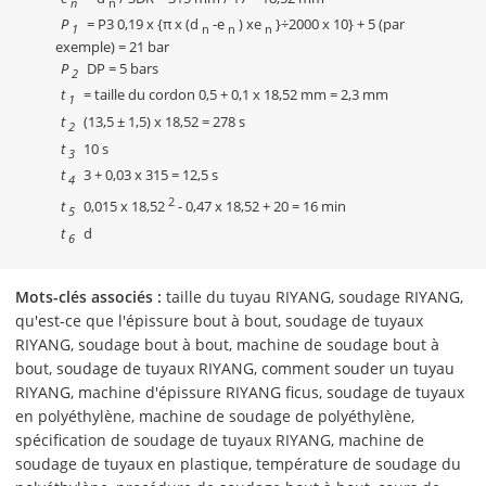
n
n
P
= P3 0,19 x {π x (d
-e
) xe
}÷2000 x 10} + 5 (par
1
n
n
n
exemple) = 21 bar
P
DP = 5 bars
2
t
= taille du cordon 0,5 + 0,1 x 18,52 mm = 2,3 mm
1
t
(13,5 ± 1,5) x 18,52 = 278 s
2
t
10 s
3
t
3 + 0,03 x 315 = 12,5 s
4
2
t
0,015 x 18,52
- 0,47 x 18,52 + 20 = 16 min
5
t
d
6
Mots-clés associés :
taille du tuyau RIYANG, soudage RIYANG,
qu'est-ce que l'épissure bout à bout, soudage de tuyaux
RIYANG, soudage bout à bout, machine de soudage bout à
bout, soudage de tuyaux RIYANG, comment souder un tuyau
RIYANG, machine d'épissure RIYANG ficus, soudage de tuyaux
en polyéthylène, machine de soudage de polyéthylène,
spécification de soudage de tuyaux RIYANG, machine de
soudage de tuyaux en plastique, température de soudage du