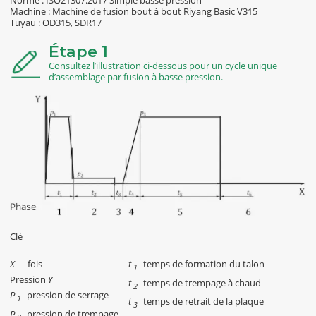
Machine : Machine de fusion bout à bout Riyang Basic V315
Tuyau : OD315, SDR17
Étape 1
Consultez l’illustration ci-dessous pour un cycle unique
d’assemblage par fusion à basse pression.
Clé
X
fois
t
temps de formation du talon
1
Pression
Y
t
temps de trempage à chaud
2
P
pression de serrage
1
t
temps de retrait de la plaque
3
P
pression de trempage