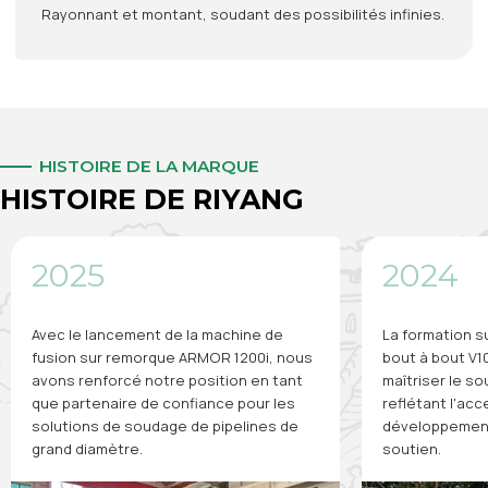
Rayonnant et montant, soudant des possibilités infinies.
HISTOIRE DE LA MARQUE
HISTOIRE DE RIYANG
2024
2023
La formation sur la machine de fusion
J'ai organisé u
bout à bout V1000 a aidé les clients à
produits aux É
maîtriser le soudage de tuyaux en PEHD,
présentant no
reflétant l'accent mis par RIYANG sur le
et renforçant l
développement des compétences et le
précieux.
soutien.