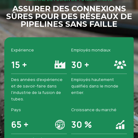
ASSURER DES CONNEXIONS
SÛRES POUR DES RÉSEAUX DE
PIPELINES SANS FAILLE
Expérience
Employés mondiaux
15
+
30
+
Des années d'expérience
Employés hautement
et de savoir-faire dans
qualifiés dans le monde
l'industrie de la fusion de
entier.
tubes.
Pays
Croissance du marché
65
+
30
%