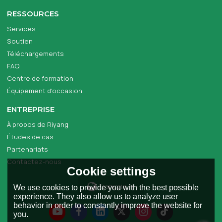
RESSOURCES
Services
Soutien
Téléchargements
FAQ
Centre de formation
Équipement d'occasion
ENTREPRISE
À propos de Riyang
Études de cas
Partenariats
Contactez-nous
Cookie settings
Français
We use cookies to provide you with the best possible
experience. They also allow us to analyze user
behavior in order to constantly improve the website for
you.