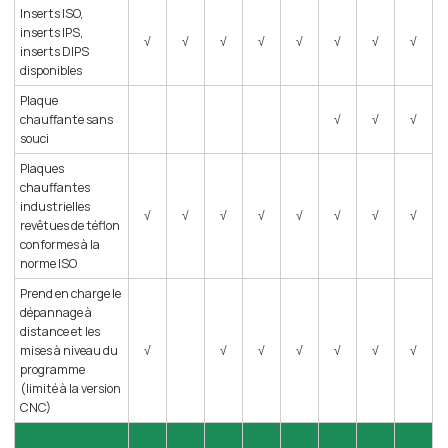
Inserts ISO,
inserts IPS,
√
√
√
√
√
√
√
√
inserts DIPS
disponibles
Plaque
chauffante sans
√
√
√
souci
Plaques
chauffantes
industrielles
√
√
√
√
√
√
√
√
revêtues de téflon
conformes à la
norme ISO
Prend en charge le
dépannage à
distance et les
mises à niveau du
√
√
√
√
√
√
√
programme
(limité à la version
CNC)