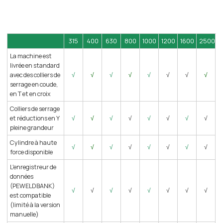
1200
2500
315
400
630
800
1000
1200
1600
2500
La machine est
livrée en standard
avec des colliers de
√
√
√
√
√
√
√
√
serrage en coude,
en T et en croix
Colliers de serrage
et réductions en Y
√
√
√
√
√
√
√
√
pleine grandeur
Cylindre à haute
√
√
√
√
√
√
√
√
force disponible
L'enregistreur de
données
(PEWELDBANK)
√
√
√
√
√
√
√
√
est compatible
(limité à la version
manuelle)