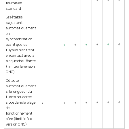
√
√
√
fournie en
standard
Les établis
s'ajustent
automatiquement
en
synchronisation
avant que les
√
√
√
√
√
√
tuyaux n'entrent
en contact avec la
plaque chauffante
(limité à la version
CNC)
Détecte
automatiquement
si la longueur du
tube à souder se
situe dans la plage
√
√
√
√
√
√
√
de
fonctionnement
sûre (limitée à la
version CNC)