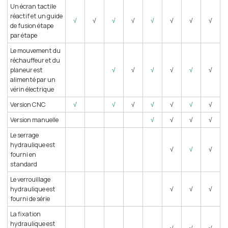
Un écran tactile
réactif et un guide
√
√
√
√
√
√
√
√
de fusion étape
par étape
Le mouvement du
réchauffeur et du
planeur est
√
√
√
√
√
√
alimenté par un
vérin électrique
Version CNC
√
√
√
√
√
√
√
Version manuelle
√
√
√
√
Le serrage
hydraulique est
√
√
√
fourni en
standard
Le verrouillage
hydraulique est
√
√
√
fourni de série
La fixation
hydraulique est