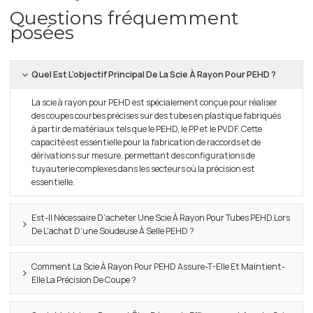
Questions fréquemment
posées
Quel Est L'objectif Principal De La Scie À Rayon Pour PEHD ?
La scie à rayon pour PEHD est spécialement conçue pour réaliser
des coupes courbes précises sur des tubes en plastique fabriqués
à partir de matériaux tels que le PEHD, le PP et le PVDF. Cette
capacité est essentielle pour la fabrication de raccords et de
dérivations sur mesure, permettant des configurations de
tuyauterie complexes dans les secteurs où la précision est
essentielle.
Est-Il Nécessaire D'acheter Une Scie À Rayon Pour Tubes PEHD Lors
De L'achat D'une Soudeuse À Selle PEHD ?
Comment La Scie À Rayon Pour PEHD Assure-T-Elle Et Maintient-
Elle La Précision De Coupe ?