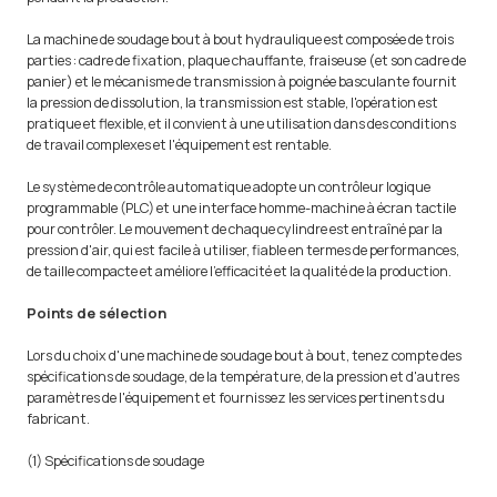
La machine de soudage bout à bout hydraulique est composée de trois
parties : cadre de fixation, plaque chauffante, fraiseuse (et son cadre de
panier) et le mécanisme de transmission à poignée basculante fournit
la pression de dissolution, la transmission est stable, l'opération est
pratique et flexible, et il convient à une utilisation dans des conditions
de travail complexes et l'équipement est rentable.
Le système de contrôle automatique adopte un contrôleur logique
programmable (PLC) et une interface homme-machine à écran tactile
pour contrôler. Le mouvement de chaque cylindre est entraîné par la
pression d'air, qui est facile à utiliser, fiable en termes de performances,
de taille compacte et améliore l'efficacité et la qualité de la production.
Points de sélection
Lors du choix d'une machine de soudage bout à bout, tenez compte des
spécifications de soudage, de la température, de la pression et d'autres
paramètres de l'équipement et fournissez les services pertinents du
fabricant.
(1) Spécifications de soudage