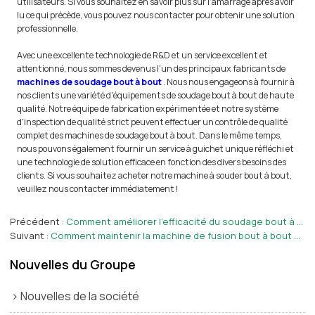
utilisateurs. Si vous souhaitez en savoir plus sur l'amarrage après avoir
lu ce qui précède, vous pouvez nous contacter pour obtenir une solution
professionnelle.
Avec une excellente technologie de R&D et un service excellent et
attentionné, nous sommes devenus l'un des principaux fabricants de
machines de soudage bout à bout
. Nous nous engageons à fournir à
nos clients une variété d'équipements de soudage bout à bout de haute
qualité. Notre équipe de fabrication expérimentée et notre système
d'inspection de qualité strict peuvent effectuer un contrôle de qualité
complet des machines de soudage bout à bout. Dans le même temps,
nous pouvons également fournir un service à guichet unique réfléchi et
une technologie de solution efficace en fonction des divers besoins des
clients. Si vous souhaitez acheter notre machine à souder bout à bout,
veuillez nous contacter immédiatement !
Précédent
Comment améliorer l'efficacité du soudage bout à bout de la machine de fusion bout à bout ?
Suivant
Comment maintenir la machine de fusion bout à bout dans les meilleures conditions de fonctionnement ?
Nouvelles du Groupe
Nouvelles de la société