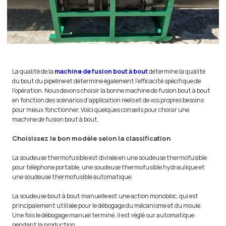
La qualité de la
machine de fusion bout à bout
détermine la qualité
du bout du pipeline et détermine également l'efficacité spécifique de
l'opération. Nous devons choisir la bonne machine de fusion bout à bout
en fonction des scénarios d'application réels et de vos propres besoins
pour mieux fonctionner. Voici quelques conseils pour choisir une
machine de fusion bout à bout.
Choisissez le bon modèle selon la classification
La soudeuse thermofusible est divisée en une soudeuse thermofusible
pour téléphone portable, une soudeuse thermofusible hydraulique et
une soudeuse thermofusible automatique.
La soudeuse bout à bout manuelle est une action monobloc, qui est
principalement utilisée pour le débogage du mécanisme et du moule.
Une fois le débogage manuel terminé, il est réglé sur automatique
pendant la production.