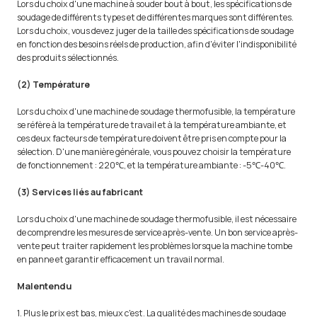
Lors du choix d'une machine à souder bout à bout, les spécifications de
soudage de différents types et de différentes marques sont différentes.
Lors du choix, vous devez juger de la taille des spécifications de soudage
en fonction des besoins réels de production, afin d'éviter l'indisponibilité
des produits sélectionnés.
(2) Température
Lors du choix d'une machine de soudage thermofusible, la température
se réfère à la température de travail et à la température ambiante, et
ces deux facteurs de température doivent être pris en compte pour la
sélection. D'une manière générale, vous pouvez choisir la température
de fonctionnement : 220℃, et la température ambiante : -5℃-40℃.
(3) Services liés au fabricant
Lors du choix d'une machine de soudage thermofusible, il est nécessaire
de comprendre les mesures de service après-vente. Un bon service après-
vente peut traiter rapidement les problèmes lorsque la machine tombe
en panne et garantir efficacement un travail normal.
Malentendu
1. Plus le prix est bas, mieux c'est. La qualité des machines de soudage