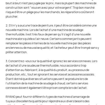
bout à bout n'est pas jugée par le prix, mais la plupart des machines de
construction sont "vous en avez pour votre argent". Trop bon marché
risque d'être un piège pour les marchands, les réparations coûteront
plus cher.
2. S'il n'y a aucune trace de peinture, il peut être considéré comme une
nouvelle machine. Lors de l'achat d'une machine de soudage
thermofusible, il est très faux de penser qu'il s'agit d'une nouvelle
machine alors qu'elle a l'air neuve. Certains commerçants peuvent
remplacer les pièces internes de la nouvelle machine par des pièces
anciennes ou de mauvaise qualité, et l'acheteur peut être trompé sans y
prêter attention.
3. Concentrez-vous sur la qualité et ignorez les services connexes. Lors
de l'achat d'une soudeuse thermofusible, nous accordons trop
d'attention au fabricant, à la qualité du produit, au processus de
production, etc., tout en ignorant les services et accessoires associés.
Étant donné que diverses situations peuvent se produire lors de
l'utilisation de la machine de soudage à chaud, certains services
connexes doivent également être pris en compte lors de l'achat.
RIYANG peut fournir différents types de machines d'amarrage de
tuyaux d'excellente qualité pour répondre aux divers besoins des