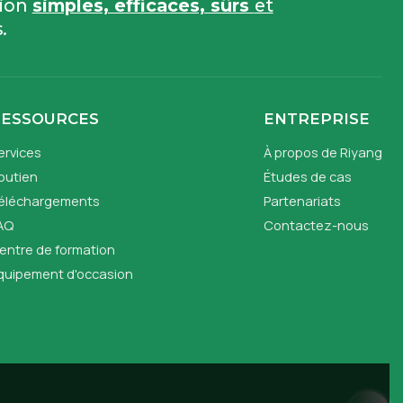
sion
simples, efficaces, sûrs
et
.
RESSOURCES
ENTREPRISE
ervices
À propos de Riyang
outien
Études de cas
éléchargements
Partenariats
AQ
Contactez-nous
entre de formation
quipement d'occasion