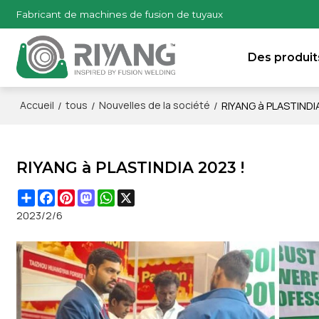
Fabricant de machines de fusion de tuyaux
Des produit
/
/
/
RIYANG à PLASTINDI
Accueil
tous
Nouvelles de la société
RIYANG à PLASTINDIA 2023 !
Share
Facebook
Pinterest
Mastodon
WhatsApp
X
2023/2/6