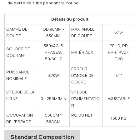
de perte de tube pendant la coupe.
Détails du produit
GAMME DE
OD 90MM -
MAX. ANGLE
67.5º
COUPE
630MM
DE COUPE
380VAC, 3
PEHD, PP,
SOURCE DE
PHASES,
MATÉRIAUX
PPR, PVDF,
COURANT
50/60HZ
PVC
ERREUR
PUISSANCE
3.7KW
D'ANGLE DE
≤1°
NOMINALE
COUPE
VITESSE DE LA
VITESSE
LIGNE
0 - 255M/MIN
D'ALIMENTATIO
AJUSTABLE
N
OCCUPATION
560CM *
POIDS NET
1600 KG
DE L'ESPACE
560CM
Standard Composition