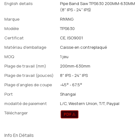
English details
Pipe Band Saw TPS630 200MM-630MM
(8" IPS - 24" IPS)
Marque
RIYANG
Modèle
TPS630
Certificat
CE, ISO9001
Matériau d'emballage
Caisse en contreplaqué
MOQ
1 jeu
Plage de travail (mm)
200mm-630mm
Plage de travail (pouces)
8" IPS - 24" IPS
Plage d'angles de coupe
-45° - 67.5°
Port
Shangai
modalité de paiement
L/C, Western Union, T/T, Paypal
Télécharger
Info En Détails