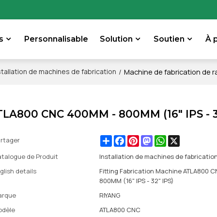
s
Personnalisable
Solution
Soutien
À 
/
Machine de fabrication de 
stallation de machines de fabrication
ATLA800 CNC 400MM - 800MM (16" IPS - 3
Share
Facebook
Pinterest
Mastodon
WhatsApp
X
rtager
talogue de Produit
Installation de machines de fabricatio
glish details
Fitting Fabrication Machine ATLA800 
800MM (16" IPS - 32" IPS)
arque
RIYANG
odèle
ATLA800 CNC