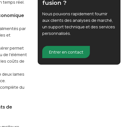
fusion ?
en temps réel.
Nous pouvons rapidement fournir
économique
aux clients des analyses de marché,
un support technique et des services
 alimentés par
personnalisés.
des et
sérer permet
Entrer en contact
u de l'élément
 les coûts de
de deux lames
ce.
 complète du
ts de
 meilleure