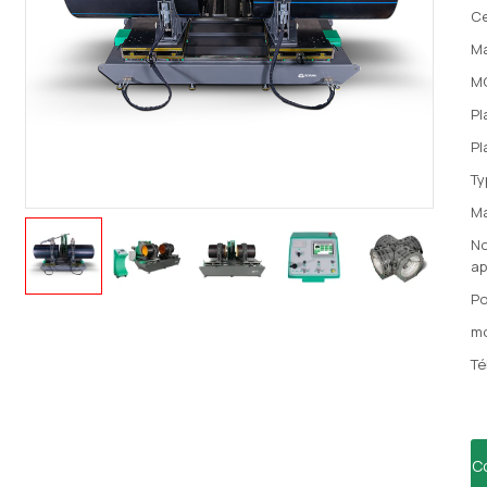
Ce
Ma
M
Pl
Pl
Ty
Ma
No
ap
Po
mo
Té
C