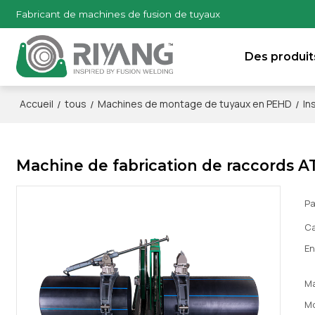
Fabricant de machines de fusion de tuyaux
Des produit
/
/
/
Accueil
tous
Machines de montage de tuyaux en PEHD
In
Machine de fabrication de raccords 
Pa
Ca
En
M
M