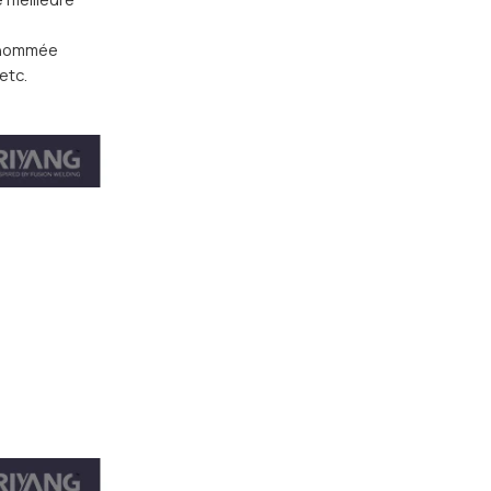
renommée
etc.