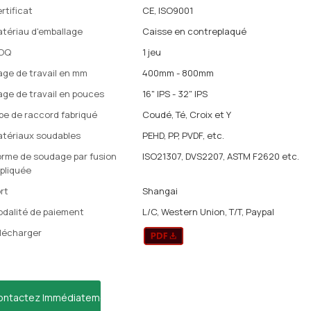
rtificat
CE, ISO9001
tériau d'emballage
Caisse en contreplaqué
OQ
1 jeu
age de travail en mm
400mm - 800mm
age de travail en pouces
16" IPS - 32" IPS
pe de raccord fabriqué
Coudé, Té, Croix et Y
tériaux soudables
PEHD, PP, PVDF, etc.
rme de soudage par fusion
ISO21307, DVS2207, ASTM F2620 etc.
pliquée
rt
Shangai
dalité de paiement
L/C, Western Union, T/T, Paypal
lécharger
ontactez Immédiatement