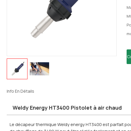
Ma
M
Po
mo
C
Info En Détails
Weldy Energy HT3400 Pistolet à air chaud
Le décapeur thermique Weldy energy HT3400 est parfait pou
de chauffage de 3400 W peut être réglée facilement et en co