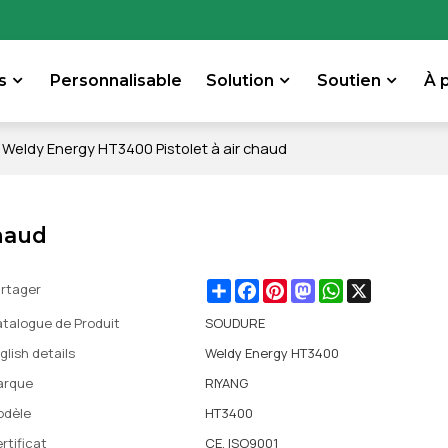
s
Personnalisable
Solution
Soutien
À 
Weldy Energy HT3400 Pistolet à air chaud
chaud
Share
Facebook
Pinterest
Mastodon
WhatsApp
X
rtager
talogue de Produit
SOUDURE
glish details
Weldy Energy HT3400
arque
RIYANG
odèle
HT3400
rtificat
CE, ISO9001