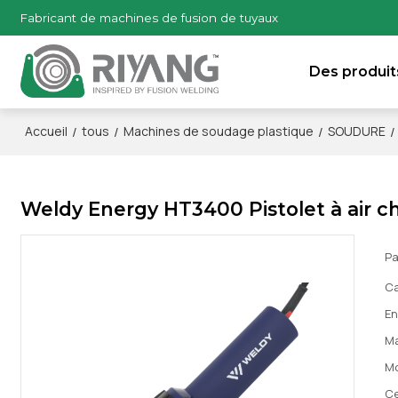
Fabricant de machines de fusion de tuyaux
Des produit
/
/
/
/
Accueil
tous
Machines de soudage plastique
SOUDURE
Weldy Energy HT3400 Pistolet à air 
Pa
Ca
En
M
M
Ce