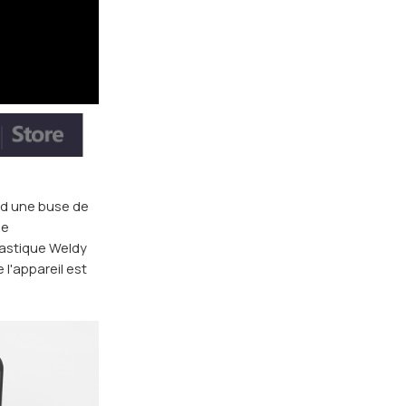
nd une buse de
de
lastique Weldy
 l'appareil est