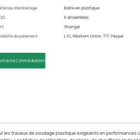
tériau d'emballage
Boite en plastique
OQ
6 ensembles
rt
Shangai
dalité de paiement
L/C, Western Union, T/T, Paypal
ontactez Immédiatement
r les travaux de soudage plastique exigeants en performances. 
ntinu. Les tâches de rétraction, de pliage, de chauffage et de s