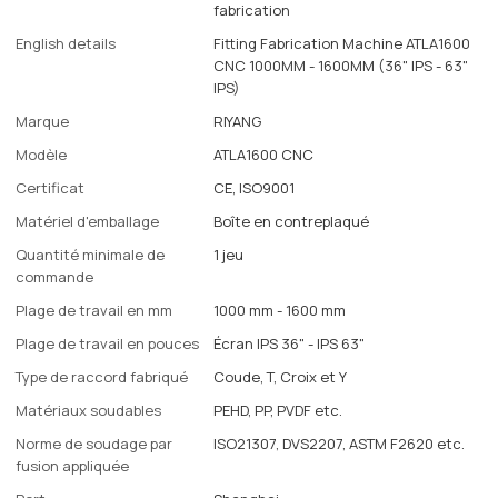
fabrication
English details
Fitting Fabrication Machine ATLA1600
CNC 1000MM - 1600MM (36" IPS - 63"
IPS)
Marque
RIYANG
Modèle
ATLA1600 CNC
Certificat
CE, ISO9001
Matériel d'emballage
Boîte en contreplaqué
Quantité minimale de
1 jeu
commande
Plage de travail en mm
1000 mm - 1600 mm
Plage de travail en pouces
Écran IPS 36" - IPS 63"
Type de raccord fabriqué
Coude, T, Croix et Y
Matériaux soudables
PEHD, PP, PVDF etc.
Norme de soudage par
ISO21307, DVS2207, ASTM F2620 etc.
fusion appliquée