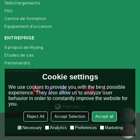
Téléchargements
FAQ
Centre de formation
Équipement d'occasion
ENTREPRISE
À propos de Riyang
Études de cas
Partenariats
Contactez-nous
Cookie settings
We use cookies to provide you with the best possible
experience. They also allow us to analyze user
behavior in order to constantly improve the website for
you.
Français
Reject All
Accept Selection
Accept all
Copyright © 2026
Riyang Fusion Manufacturing Limited
Support By
Contactez Immédiatement
BEE Cloud
Necessary
Analytics
Preferences
Marketing
Machine de soudage bout à bout