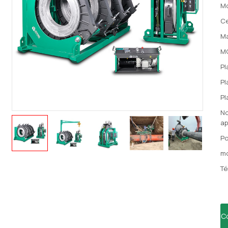
M
Ce
Ma
M
Pl
Pl
Pl
No
ap
Po
mo
Té
C