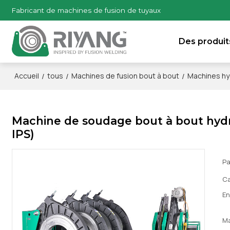
Fabricant de machines de fusion de tuyaux
Des produit
/
/
/
Accueil
tous
Machines de fusion bout à bout
Machines hy
Machine de soudage bout à bout hydr
IPS)
Pa
Ca
En
M