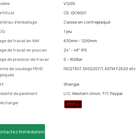
odèle
V1200
rtificat
CE, ISO9001
tériau d'emballage
Caisse en contreplaqué
OQ
1 jeu
age de travail en MM
630mm - 1200mm
age de travail en pouces
24" - 48" IPS
age de pression de travail
0 - 160Bar
rme de soudage PEHD
ISO21307, DVS2207/1, ASTM F2620 etc.
pliquée
rt
Shangai
dalité de paiement
L/C, Western Union, T/T, Paypal
lécharger
ontactez Immédiatement