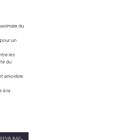
maximale du
 pour un
ntre les
ité du
et amovible
 à la