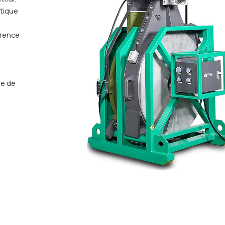
stique
érence
n
ge de