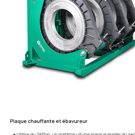
Plaque chauffante et ébavureur
● Utilise du Téflon, un matériau d'une marque leader du se