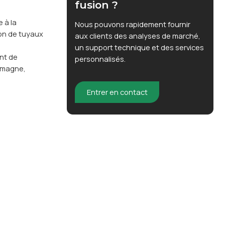
fusion ?
 à la
Nous pouvons rapidement fournir
ion de tuyaux
aux clients des analyses de marché,
un support technique et des services
nt de
personnalisés.
lemagne,
Entrer en contact