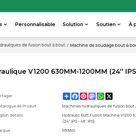
s
Personnalisable
Solution
Soutien
À 
/
Machine de soudage bout à bout
drauliques de fusion bout à bout
aulique V1200 630MM-1200MM (24'' IPS 
Share
Facebook
Pinterest
Mastodon
WhatsApp
X
rtager
talogue de Produit
Machines hydrauliques de fusion bout 
glish details
Hydraulic Butt Fusion Machine V120
(24" IPS - 48" IPS)
arque
RIYANG