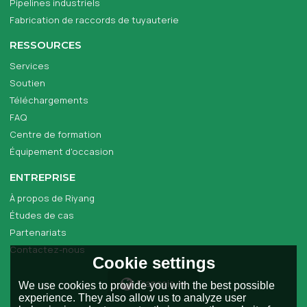
Pipelines industriels
Fabrication de raccords de tuyauterie
RESSOURCES
Services
Soutien
Téléchargements
FAQ
Centre de formation
Équipement d'occasion
ENTREPRISE
À propos de Riyang
Études de cas
Partenariats
Contactez-nous
Cookie settings
Français
We use cookies to provide you with the best possible
experience. They also allow us to analyze user