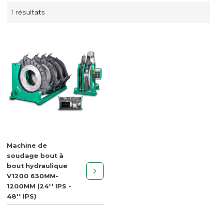
1 résultats
Machine de
soudage bout à
bout hydraulique
V1200 630MM-
1200MM (24'' IPS -
48'' IPS)