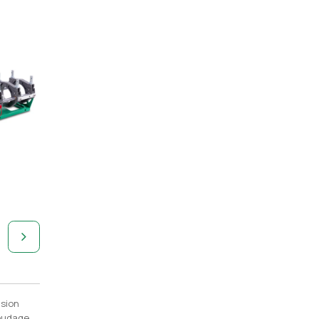
usion
soudage