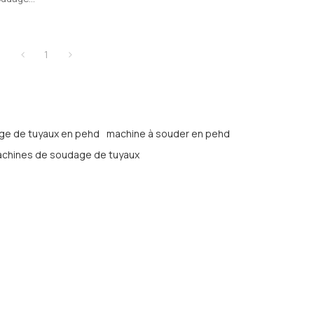
lastique
1
ge de tuyaux en pehd
machine à souder en pehd
achines de soudage de tuyaux