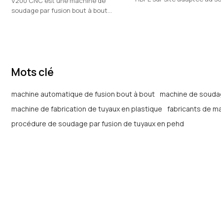
V200 CNC est une machine de
de tuyaux et raccords en p
soudage par fusion bout à bout
en HDPE, PP, PVDF.
automatique adaptée au soudage
de tuyaux et raccords en plastique
en
Mots clé
machine automatique de fusion bout à bout
machine de souda
machine de fabrication de tuyaux en plastique
fabricants de m
procédure de soudage par fusion de tuyaux en pehd