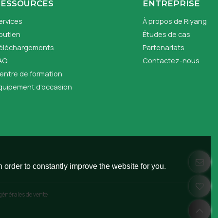
RESSOURCES
ENTREPRISE
ervices
À propos de Riyang
outien
Études de cas
éléchargements
Partenariats
AQ
Contactez-nous
entre de formation
quipement d'occasion
 order to constantly improve the website for you.
générales de vente