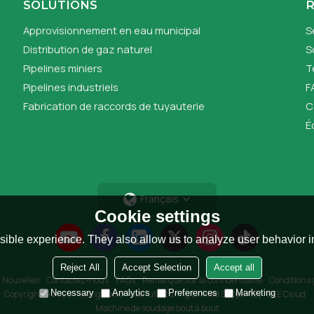
SOLUTIONS
Approvisionnement en eau municipal
S
Distribution de gaz naturel
S
Pipelines miniers
T
Pipelines industriels
F
Fabrication de raccords de tuyauterie
C
É
Français
Cookie settings
ible experience. They also allow us to analyze user behavior in
Reject All
Accept Selection
Accept all
Nouvelles
Contactez-nous
FAQs
Remarque sur la confidentialité
Conditions 
Necessary
Analytics
Preferences
Marketing
Copyright © 2026
Riyang Fusion Manufacturing Limited
Support By
BEE Cloud
Machine de soudage bout à bout