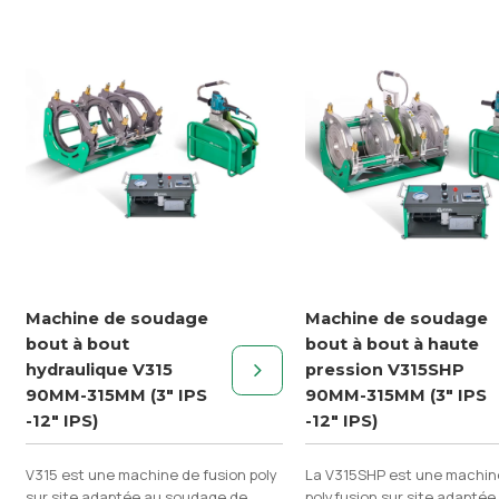
Machine de soudage
Machine de soudage
bout à bout
bout à bout à haute
hydraulique V315
pression V315SHP
90MM-315MM (3" IPS
90MM-315MM (3" IPS
-12" IPS)
-12" IPS)
V315 est une machine de fusion poly
La V315SHP est une machin
sur site adaptée au soudage de
polyfusion sur site adaptée