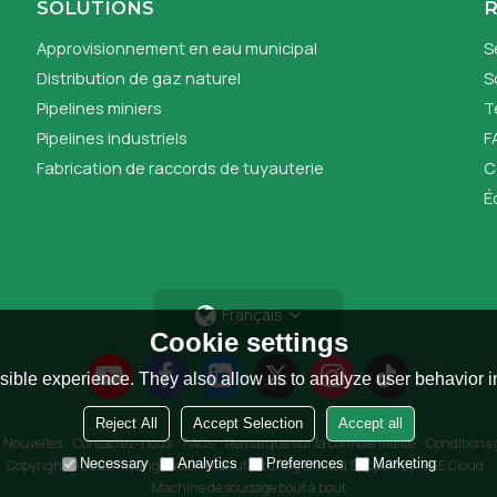
SOLUTIONS
Approvisionnement en eau municipal
S
Distribution de gaz naturel
S
Pipelines miniers
T
Pipelines industriels
F
Fabrication de raccords de tuyauterie
C
É
Français
Cookie settings
ible experience. They also allow us to analyze user behavior in
Reject All
Accept Selection
Accept all
Nouvelles
Contactez-nous
FAQs
Remarque sur la confidentialité
Conditions 
Necessary
Analytics
Preferences
Marketing
Copyright © 2026
Riyang Fusion Manufacturing Limited
Support By
BEE Cloud
Machine de soudage bout à bout