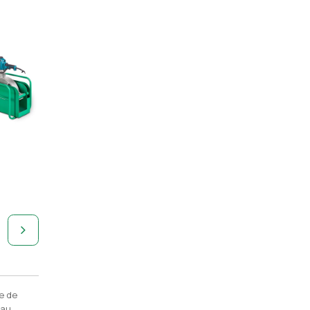
e de
 au