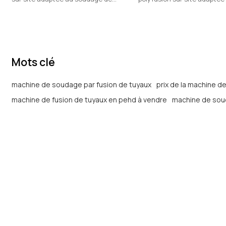
tuyaux et raccords en plastique en
soudage de tuyaux et racc
HDPE, PP, PVDF.
plastique en PEHD, PP, PVDF.
Mots clé
machine de soudage par fusion de tuyaux
prix de la machine d
machine de fusion de tuyaux en pehd à vendre
machine de sou