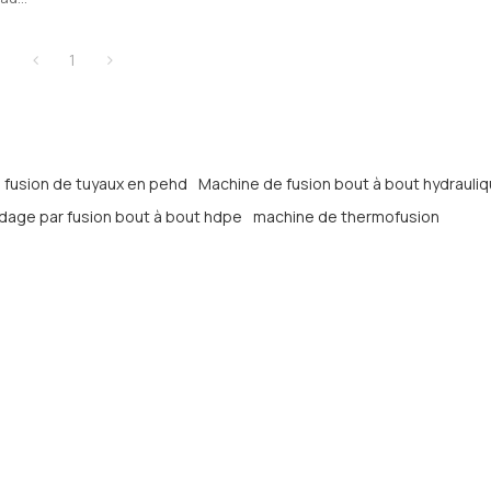
ords en
1
e fusion de tuyaux en pehd
Machine de fusion bout à bout hydrauli
dage par fusion bout à bout hdpe
machine de thermofusion