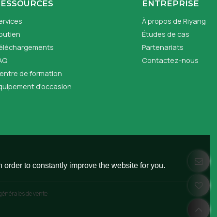
RESSOURCES
ENTREPRISE
ervices
À propos de Riyang
outien
Études de cas
éléchargements
Partenariats
AQ
Contactez-nous
entre de formation
quipement d'occasion
 order to constantly improve the website for you.
générales de vente