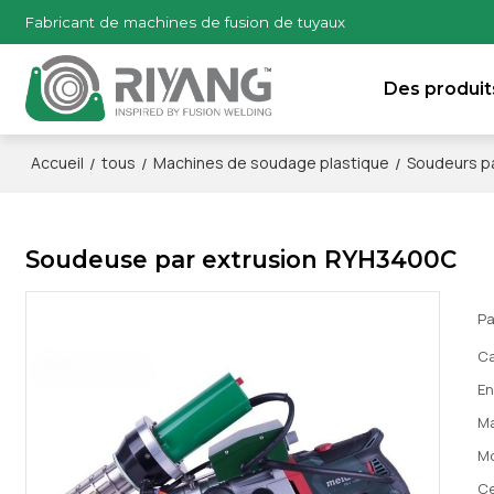
Fabricant de machines de fusion de tuyaux
Des produit
/
/
/
Accueil
tous
Machines de soudage plastique
Soudeurs pa
Soudeuse par extrusion RYH3400C
Pa
Ca
En
M
M
Ce