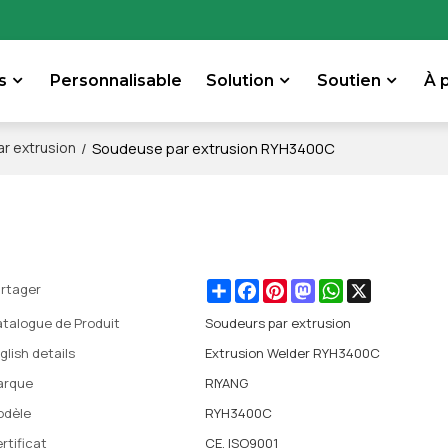
s
Personnalisable
Solution
Soutien
À 
/
Soudeuse par extrusion RYH3400C
r extrusion
Share
Facebook
Pinterest
Mastodon
WhatsApp
X
rtager
talogue de Produit
Soudeurs par extrusion
glish details
Extrusion Welder RYH3400C
arque
RIYANG
odèle
RYH3400C
rtificat
CE, ISO9001