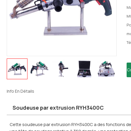
Ma
M
Po
mo
Té
C
Info En Détails
Soudeuse par extrusion RYH3400C
Cette soudeuse par extrusion RYH3400C a des fonctions de
une tête de soudage rotative à 360 degrés, une protection c