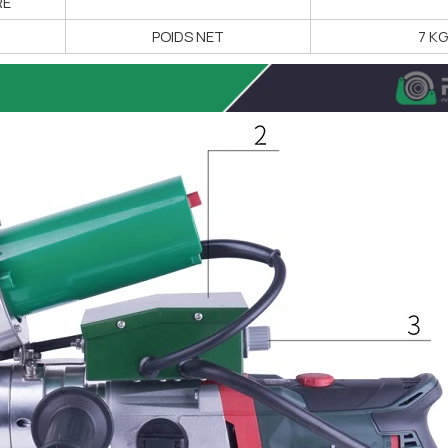
RE
POIDS NET
7 K