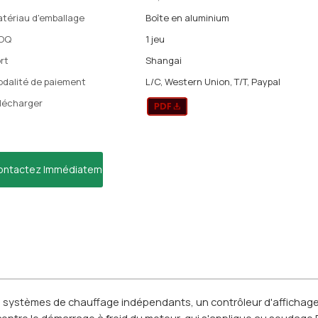
tériau d'emballage
Boîte en aluminium
OQ
1 jeu
rt
Shangai
dalité de paiement
L/C, Western Union, T/T, Paypal
lécharger
ontactez Immédiatement
 systèmes de chauffage indépendants, un contrôleur d'affichag
ontre le démarrage à froid du moteur, qui s'applique au soudage P