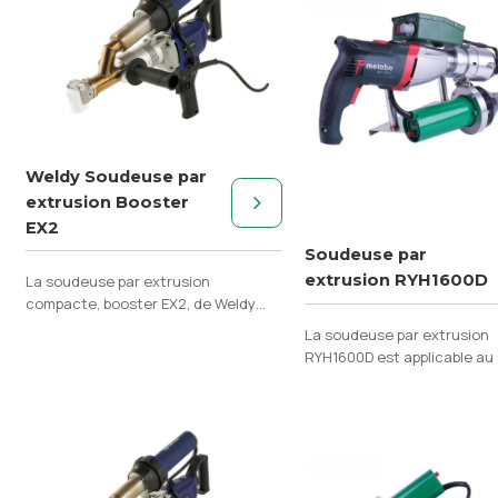
Weldy Soudeuse par
extrusion Booster
EX2
Soudeuse par
extrusion RYH1600D
La soudeuse par extrusion
compacte, booster EX2, de Weldy
est bien adaptée au soudage
La soudeuse par extrusion
plastique dans la construction de
RYH1600D est applicable a
réservo
du PE, du PP, du PVDF et d'a
matériaux fondus.