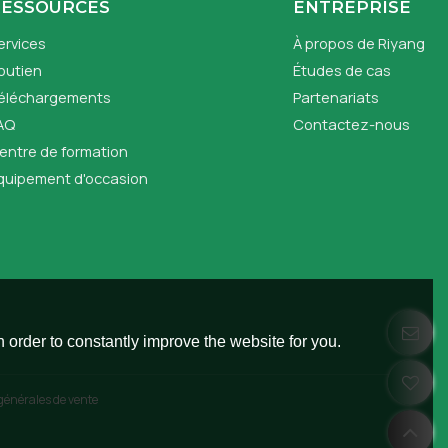
RESSOURCES
ENTREPRISE
ervices
À propos de Riyang
outien
Études de cas
éléchargements
Partenariats
AQ
Contactez-nous
entre de formation
quipement d'occasion
 order to constantly improve the website for you.
générales de vente