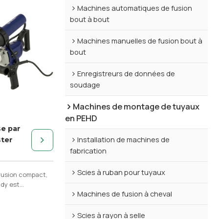
Machines automatiques de fusion
bout à bout
Machines manuelles de fusion bout à
bout
Enregistreurs de données de
soudage
Machines de montage de tuyaux
en PEHD
e par
Installation de machines de
ter
fabrication
Scies à ruban pour tuyaux
rusion compact,
ldy est
Machines de fusion à cheval
té au soudage de
construction de
onteneurs.
Scies à rayon à selle