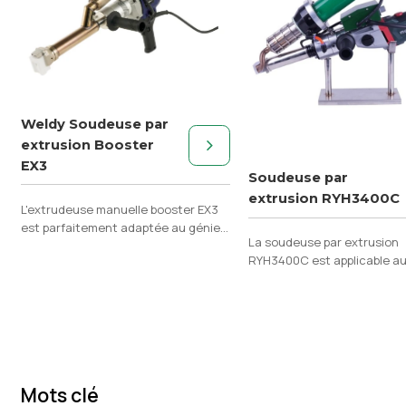
Weldy Soudeuse par
extrusion Booster
EX3
Soudeuse par
extrusion RYH3400C
L'extrudeuse manuelle booster EX3
est parfaitement adaptée au génie
La soudeuse par extrusion
civil pour le soudage des
RYH3400C est applicable a
thermoplastiques PE et PP.
soudage du PE, du PP, du PV
d'autres matériaux fondus.
Mots clé