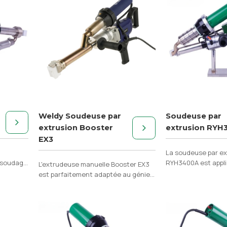
Weldy Soudeuse par
Soudeuse par
extrusion Booster
extrusion RYH
EX3
La soudeuse par ex
u soudage
RYH3400A est appli
L'extrudeuse manuelle Booster EX3
utres
soudage du PE, du P
est parfaitement adaptée au génie
d'autres matériaux
civil pour le soudage des
thermoplastiques PE et PP.