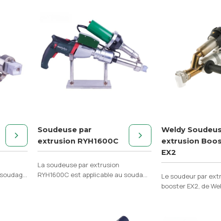
Soudeuse par
Weldy Soudeus
extrusion RYH1600C
extrusion Boos
EX2
La soudeuse par extrusion
u soudage
RYH1600C est applicable au soudage
Le soudeur par ext
utres
du PE, du PP, du PVDF et d'autres
booster EX2, de We
matériaux fondus.
parfaitement adap
plastique dans la 
réservoirs et de c