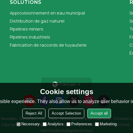
SOLUTIONS
Approvisionnement en eau municipal
S
Distribution de gaz naturel
S
Pipelines miniers
T
Pipelines industriels
F
Fabrication de raccords de tuyauterie
C
É
Français
Cookie settings
ible experience. They also allow us to analyze user behavior in
Reject All
Accept Selection
Accept all
Nouvelles
Contactez-nous
FAQs
Remarque sur la confidentialité
Conditions 
Necessary
Analytics
Preferences
Marketing
Copyright © 2026
Riyang Fusion Manufacturing Limited
Support By
BEE Cloud
Machine de soudage bout à bout