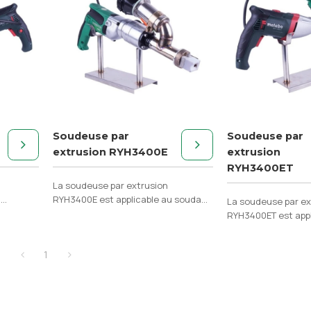
Soudeuse par
Soudeuse par
extrusion RYH3400E
extrusion
RYH3400ET
La soudeuse par extrusion
u
RYH3400E est applicable au soudage
La soudeuse par ex
DF et
du PE, du PP, du PVDF et d'autres
RYH3400ET est appl
matériaux fondus.
soudage du PE, du P
d'autres matériaux
1