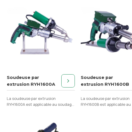
Soudeuse par
Soudeuse par
extrusion RYH1600A
extrusion RYH1600B
La soudeuse par extrusion
La soudeuse par extrusion
RYH1600A est applicable au soudage
RYH1600B est applicable a
du PE, du PP, du PVDF et d'autres
du PE, du PP, du PVDF et d'a
matériaux fondus.
matériaux fondus.